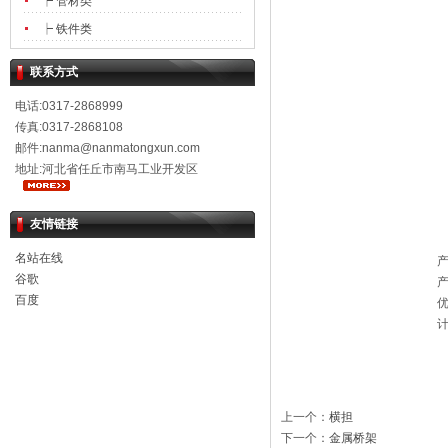
┝ 管材类
┝ 铁件类
联系方式
电话:0317-2868999
传真:0317-2868108
邮件:nanma@nanmatongxun.com
地址:河北省任丘市南马工业开发区
友情链接
名站在线
谷歌
百度
上一个：
横担
下一个：
金属桥架